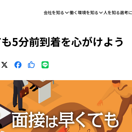
会社を知る
働く環境を知る
人を知る
選考
ても5分前到着を心がけよう