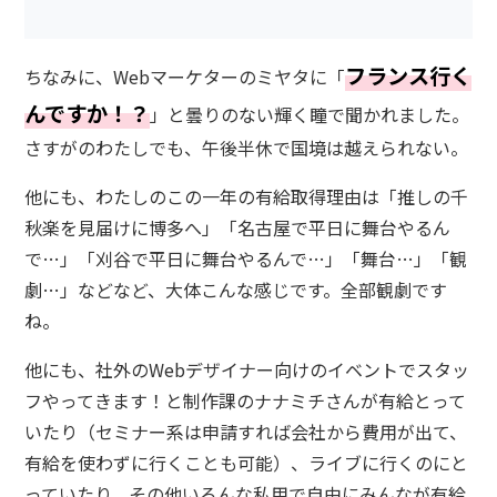
フランス行く
ちなみに、Webマーケターのミヤタに「
んですか！？
」と曇りのない輝く瞳で聞かれました。
さすがのわたしでも、午後半休で国境は越えられない。
他にも、わたしのこの一年の有給取得理由は「推しの千
秋楽を見届けに博多へ」「名古屋で平日に舞台やるん
で…」「刈谷で平日に舞台やるんで…」「舞台…」「観
劇…」などなど、大体こんな感じです。全部観劇です
ね。
他にも、社外のWebデザイナー向けのイベントでスタッ
フやってきます！と制作課のナナミチさんが有給とって
いたり（セミナー系は申請すれば会社から費用が出て、
有給を使わずに行くことも可能）、ライブに行くのにと
っていたり、その他いろんな私用で自由にみんなが有給