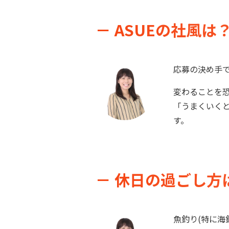
－ ASUEの社風は
応募の決め手
変わることを
「うまくいく
す。
－ 休日の過ごし方
魚釣り(特に海