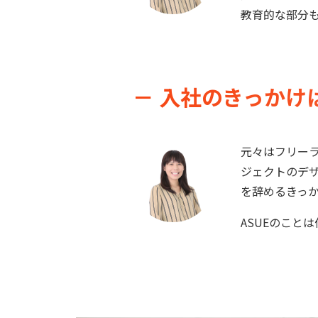
教育的な部分
－ 入社のきっかけ
元々はフリー
ジェクトのデ
を辞めるきっ
ASUEのこと