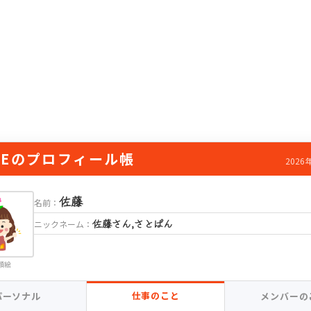
UEのプロフィール帳
2026
佐藤
名前：
佐藤さん,さとぱん
ニックネーム：
顔絵
仕事のこと
パーソナル
メンバーの